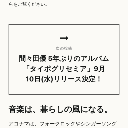
らをご覧ください
。
投
稿
ナ
次の投稿
ビ
間々田優 5年ぶりのアルバム
ゲ
「タイポグリセミア」9月
ー
10日(水)リリース決定！
シ
次
ョ
の
ン
投
音楽は、暮らしの風になる。
稿
アコナマは、フォークロックやシンガーソング