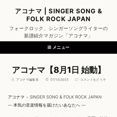
アコナマ | SINGER SONG &
FOLK ROCK JAPAN
フォークロック、シンガーソングライターの
新譜紹介マガジン「アコナマ」
メニュー
アコナマ【8月1日 始動】
BY
投
(ア
アコナマ編集長
07/13/2025
コメントをどうぞ
稿
コ
日:
ナ
マ
アコナマ − SINGER SONG & FOLK ROCK JAPAN
【8
月
― 本気の音楽情報を届けたいあなたへ ―
1
日