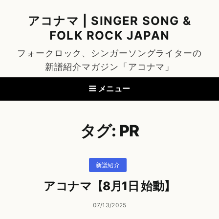
アコナマ | SINGER SONG &
FOLK ROCK JAPAN
フォークロック、シンガーソングライターの
新譜紹介マガジン「アコナマ」
メニュー
タグ:
PR
カ
新譜紹介
テ
ゴ
アコナマ【8月1日 始動】
リ
ー
投
07/13/2025
稿