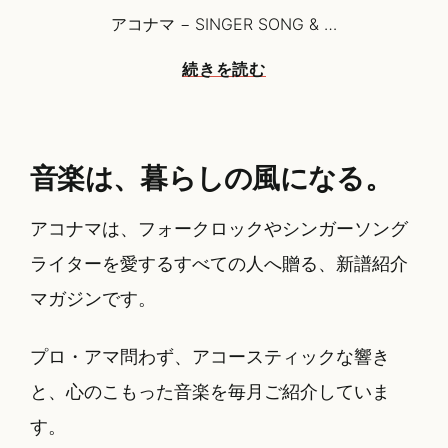
日:
アコナマ − SINGER SONG & …
ア
続きを読む
コ
ナ
マ
【8
音楽は、暮らしの風になる。
月
1
アコナマは、フォークロックやシンガーソング
日
始
ライターを愛するすべての人へ贈る、新譜紹介
動】
マガジンです。
プロ・アマ問わず、アコースティックな響き
と、心のこもった音楽を毎月ご紹介していま
す。